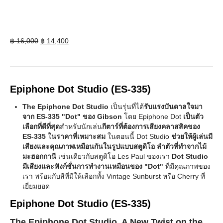
Original
Current
฿
16,000
฿
14,400
price
price
was:
is:
฿ 16,000.
฿ 14,400.
Epiphone Dot Studio (ES-335)
The Epiphone Dot Studio
เป็นรุ่นที่ได้
รับแรงบันดาลใจมา
จาก ES-335 "Dot" ของ Gibson
โดย Epiphone Dot
เป็นตัว
เลือกที่ดีที่สุด
สำหรับนักเล่น
กีตาร์ที่ต้องการเสียงคลาสสิคของ
ES-335
ใ
นราคาที่เหมาะสม
ในตอนนี้ Dot Studio
ช่วยให้ผู้เล่นมี
เสียงและคุณภาพเหมือนกันในรูปแบบสตูดิโอ ลำตัวที่ทำจากไม้
มะฮอกกานี
เช่นเดียวกับสตูดิโอ Les Paul ของเรา
Dot Studio
มีเสียงและฟังก์ชั่นการทำงานเหมือนของ "Dot"
ที่มีคุณภาพของ
เรา พร้อมกับสีที่มีให้เลือกทั้ง Vintage Sunburst หรือ Cherry ที่
เยี่ยมยอด
Epiphone Dot Studio (ES-335)
The Epiphone Dot Studio, A New Twist on the