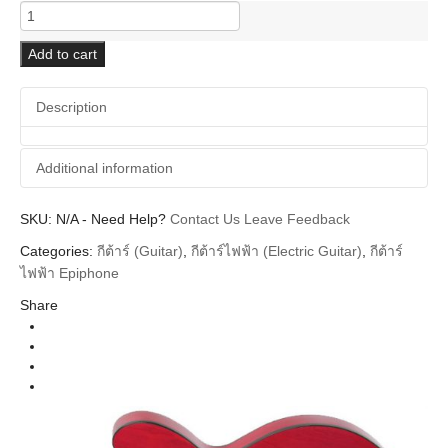
Epiphone
Dot
Studio
Add to cart
(ES-
335)
Description
quantity
Additional information
SKU:
Additional information
N/A
-
Need Help?
Contact Us
Leave Feedback
Categories:
กีต้าร์ (Guitar)
,
กีต้าร์ไฟฟ้า (Electric Guitar)
,
กีต้าร์
Body
Archtop
ไฟฟ้า Epiphone
Types
Share
Epiphone
Brands
Guitar Electric
Instrument
Cherry Rosewood Neck, Vintage Sunburst
Colors
Rosewood Neck