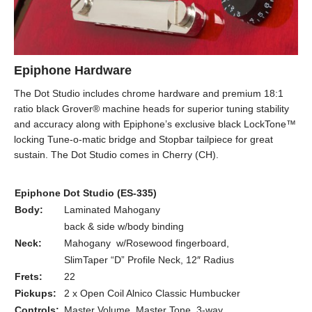
Epiphone Hardware
The Dot Studio includes chrome hardware and premium 18:1
ratio black Grover® machine heads for superior tuning stability
and accuracy along with Epiphone’s exclusive black LockTone™
locking Tune-o-matic bridge and Stopbar tailpiece for great
sustain. The Dot Studio comes in Cherry (CH).
Epiphone Dot Studio (ES-335)
Body:
Laminated Mahogany
back & side w/body binding
Neck:
Mahogany w/Rosewood fingerboard,
SlimTaper “D” Profile Neck, 12″ Radius
Frets:
22
Pickups:
2 x Open Coil Alnico Classic Humbucker
Controls:
Master Volume, Master Tone, 3-way