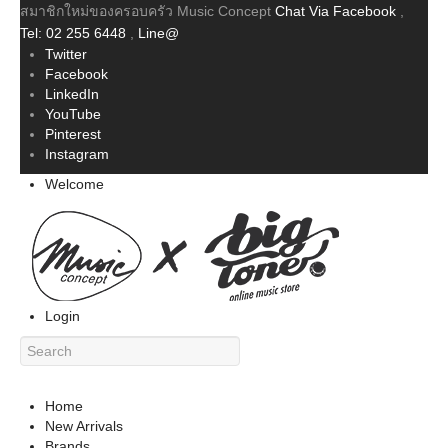
สมาชิกใหม่ของครอบครัว Music Concept
Chat Via Facebook
,
Tel: 02 255 6448
,
Line@
Twitter
Facebook
LinkedIn
YouTube
Pinterest
Instagram
Welcome
Login
Home
New Arrivals
Brands