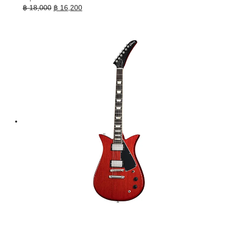
Original
Current
฿
18,000
฿
16,200
price
price
was:
is:
฿ 18,000.
฿ 16,200.