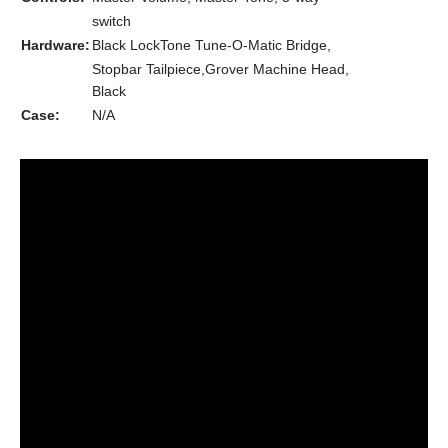
switch
Hardware:
Black LockTone Tune-O-Matic Bridge,
Stopbar Tailpiece,Grover Machine Head,
Black
Case:
N/A