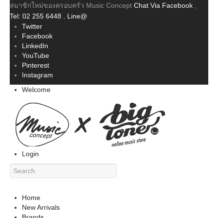
สมาชิกใหม่ของครอบครัว Music Concept
Chat Via Facebook
,
Tel: 02 255 6448
,
Line@
Twitter
Facebook
LinkedIn
YouTube
Pinterest
Instagram
Welcome
Login
Home
New Arrivals
Brands