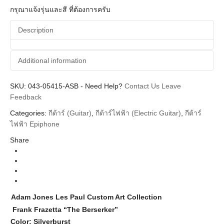
กรุณาแจ้งรุ่นและสี ที่ต้องการครับ
Description
Additional information
SKU:
Additional information
043-05415-ASB
-
Need Help?
Contact Us
Leave
Feedback
Epiphone
Brands
Categories:
กีต้าร์ (Guitar)
,
กีต้าร์ไฟฟ้า (Electric Guitar)
,
กีต้าร์
Guitar Electric
ไฟฟ้า Epiphone
Instrument
Share
Les Paul
Body Types
Artist Series
Series
Silver Burst Ebony Neck
Colors
Adam Jones Les Paul Custom Art Collection
Frank Frazetta “The Berserker”
Color: Silverburst