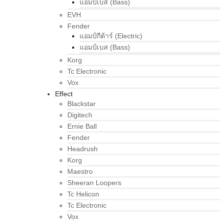
แอมป์เบส (Bass)
EVH
Fender
แอมป์กีต้าร์ (Electric)
แอมป์เบส (Bass)
Korg
Tc Electronic
Vox
Effect
Blackstar
Digitech
Ernie Ball
Fender
Headrush
Korg
Maestro
Sheeran Loopers
Tc Helicon
Tc Electronic
Vox