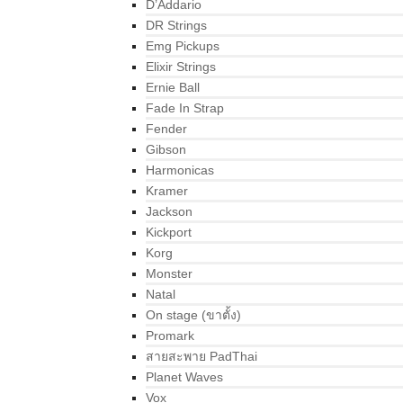
D’Addario
DR Strings
Emg Pickups
Elixir Strings
Ernie Ball
Fade In Strap
Fender
Gibson
Harmonicas
Kramer
Jackson
Kickport
Korg
Monster
Natal
On stage (ขาตั้ง)
Promark
สายสะพาย PadThai
Planet Waves
Vox