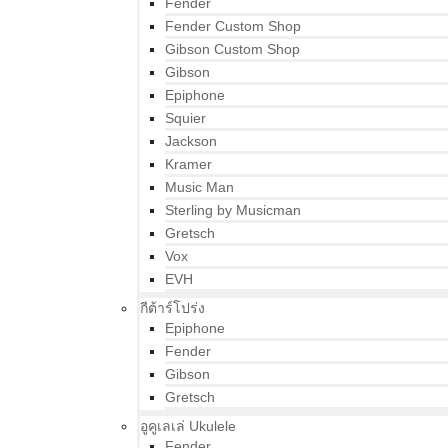
Fender
Fender Custom Shop
Gibson Custom Shop
Gibson
Epiphone
Squier
Jackson
Kramer
Music Man
Sterling by Musicman
Gretsch
Vox
EVH
กีต้าร์โปร่ง
Epiphone
Fender
Gibson
Gretsch
อูคูเลเล่ Ukulele
Fender