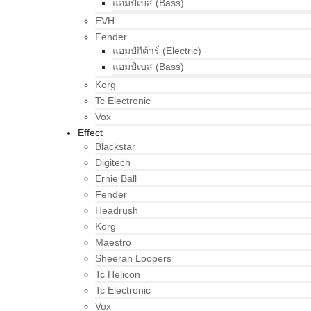
แอมป์เบส (Bass)
EVH
Fender
แอมป์กีต้าร์ (Electric)
แอมป์เบส (Bass)
Korg
Tc Electronic
Vox
Effect
Blackstar
Digitech
Ernie Ball
Fender
Headrush
Korg
Maestro
Sheeran Loopers
Tc Helicon
Tc Electronic
Vox