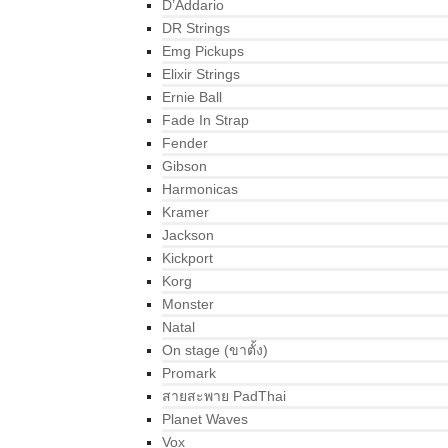
D’Addario
DR Strings
Emg Pickups
Elixir Strings
Ernie Ball
Fade In Strap
Fender
Gibson
Harmonicas
Kramer
Jackson
Kickport
Korg
Monster
Natal
On stage (ขาตั้ง)
Promark
สายสะพาย PadThai
Planet Waves
Vox