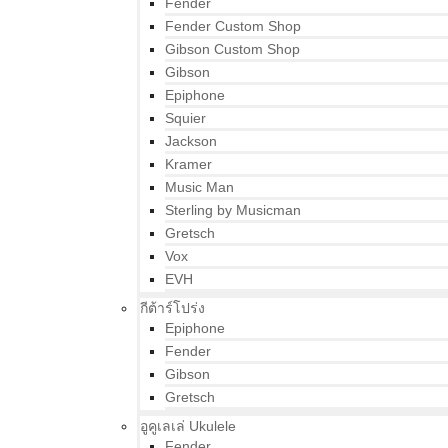
Fender
Fender Custom Shop
Gibson Custom Shop
Gibson
Epiphone
Squier
Jackson
Kramer
Music Man
Sterling by Musicman
Gretsch
Vox
EVH
กีต้าร์โปร่ง
Epiphone
Fender
Gibson
Gretsch
อูคูเลเล่ Ukulele
Fender