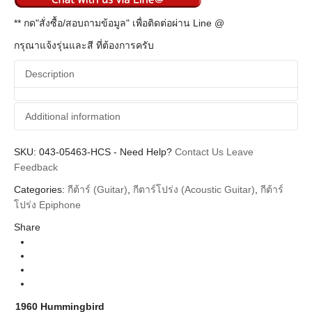
** กด"สั่งซื้อ/สอบถามข้อมูล" เพื่อติดต่อผ่าน Line @
กรุณาแจ้งรุ่นและสี ที่ต้องการครับ
Description
Additional information
SKU:
Additional information
043-05463-HCS
-
Need Help?
Contact Us
Leave
Feedback
Epiphone
Brands
Categories:
กีต้าร์ (Guitar)
,
กีตาร์โปร่ง (Acoustic Guitar)
,
กีต้าร์
Guitar Acoustics
โปร่ง Epiphone
Instrument
Share
Inspired by Gibson
Series
Cherry Sunburst Rosewood Neck
Colors
1960 Hummingbird