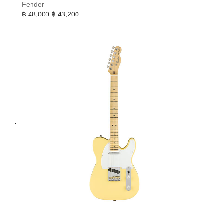
Fender
Original
Current
฿
48,000
฿
43,200
price
price
was:
is:
฿ 48,000.
฿ 43,200.