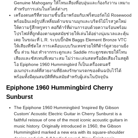
Genuine Mahogany ให้โทนเสียงที่อบอุ่นและก้องกังวาน เหมาะ
สำหรับการเล่นในสไตล์ต่างๆ
เครื่องดนตรีที่สวยงามชิ้นนี้มาพร้อมกับเฟร็ตบอร์ดไม้ Rosewood
พร้อมอินเลย์รูปสี่เหลี่ยมด้านขนานมุกและบริดจ์ไม้โรสวูดใหม่
ให้ความรู้สึกหรูหรา คอกีต้าร์ที่ผ่านการอบด้วยความร้อนพร้อม
โปรไฟล์ที่ถูกต้องตามยุคสมัยช่วยให้เล่นได้อย่างนุ่มนวลและคุ้น
เคย ในขณะที่ L.R. ระบบปิ๊กอัพ Baggs Element Bronze VTC
ให้เสียงที่ชัดใส การเคลือบแบบวินเทจช่วยให้กีต้าร์ดูสวยงามยิ่ง
ขึ้น ส่วน Nut ทำจากกระดูกและ Saddle กระดูกชดเชยให้โทน
เสียงและซัสเทนที่เหมาะสม ไม่ว่าจะเล่นสดหรืออัดเสียงในสตูดิ
โอ Epiphone 1960 Hummingbird ก็เป็นเครื่องดนตรี
อเนกประสงค์ที่สวยงามที่ยังคงรักษามรดกของต้นฉบับไว้ได้
พร้อมทั้งมีคุณสมบัติที่ทันสมัยสำหรับผู้เล่นในปัจจุบัน
Epiphone 1960 Hummingbird Cherry
Sunburst
The Epiphone 1960 Hummingbird 'Inspired By Gibson
Custom' Acoustic Electric Guitar in Cherry Sunburst is a
faithful reissue of one of the most iconic acoustic guitars in
music history. Originally introduced in 1960, the Gibson
Hummingbird marked a new era with its square-shoulder