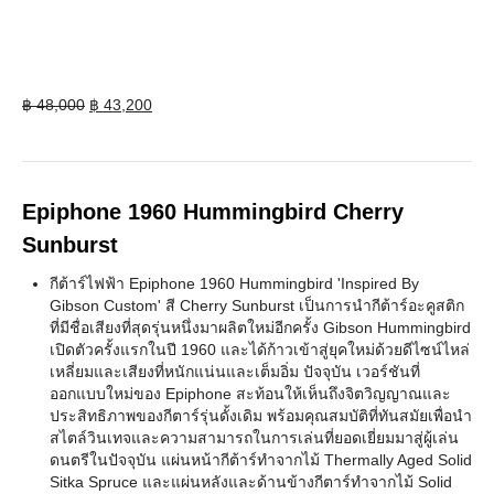
Original
Current
฿
48,000
฿
43,200
price
price
was:
is:
฿ 48,000.
฿ 43,200.
Epiphone 1960 Hummingbird Cherry
Sunburst
กีต้าร์ไฟฟ้า Epiphone 1960 Hummingbird 'Inspired By
Gibson Custom' สี Cherry Sunburst เป็นการนำกีต้าร์อะคูสติก
ที่มีชื่อเสียงที่สุดรุ่นหนึ่งมาผลิตใหม่อีกครั้ง Gibson Hummingbird
เปิดตัวครั้งแรกในปี 1960 และได้ก้าวเข้าสู่ยุคใหม่ด้วยดีไซน์ไหล่
เหลี่ยมและเสียงที่หนักแน่นและเต็มอิ่ม ปัจจุบัน เวอร์ชันที่
ออกแบบใหม่ของ Epiphone สะท้อนให้เห็นถึงจิตวิญญาณและ
ประสิทธิภาพของกีตาร์รุ่นดั้งเดิม พร้อมคุณสมบัติที่ทันสมัยเพื่อนำ
สไตล์วินเทจและความสามารถในการเล่นที่ยอดเยี่ยมมาสู่ผู้เล่น
ดนตรีในปัจจุบัน แผ่นหน้ากีต้าร์ทำจากไม้ Thermally Aged Solid
Sitka Spruce และแผ่นหลังและด้านข้างกีตาร์ทำจากไม้ Solid