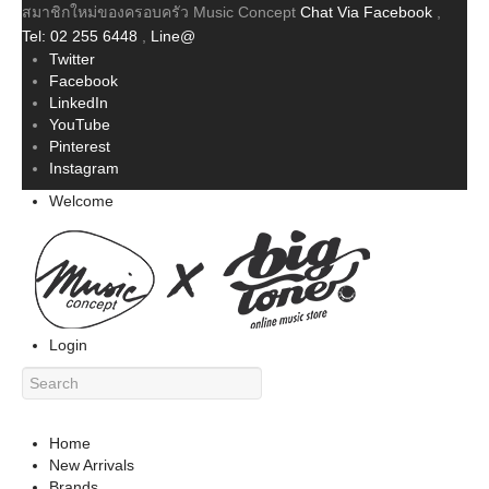
สมาชิกใหม่ของครอบครัว Music Concept
Chat Via Facebook
,
Tel: 02 255 6448
,
Line@
Twitter
Facebook
LinkedIn
YouTube
Pinterest
Instagram
Welcome
Login
Home
New Arrivals
Brands