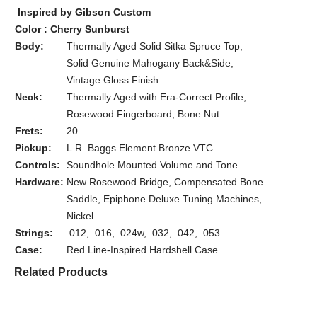
Inspired by Gibson Custom
Color : Cherry Sunburst
Body:
Thermally Aged Solid Sitka Spruce Top,
Solid Genuine Mahogany Back&Side,
Vintage Gloss Finish
Neck:
Thermally Aged with Era-Correct Profile,
Rosewood Fingerboard, Bone Nut
Frets:
20
Pickup:
L.R. Baggs Element Bronze VTC
Controls:
Soundhole Mounted Volume and Tone
Hardware:
New Rosewood Bridge, Compensated Bone
Saddle, Epiphone Deluxe Tuning Machines,
Nickel
Strings:
.012, .016, .024w, .032, .042, .053
Case:
Red Line-Inspired Hardshell Case
Related Products