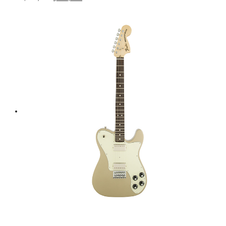
price
price
was:
is:
฿ 14,500.
฿ 13,050.