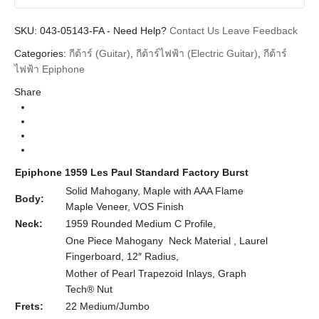
SKU:
Additional information
043-05143-FA
-
Need Help?
Contact Us
Leave Feedback
Categories:
กีต้าร์ (Guitar)
,
กีต้าร์ไฟฟ้า (Electric Guitar)
,
กีต้าร์
Epiphone
Brands
ไฟฟ้า Epiphone
Guitar Electric
Instrument
Share
ES-355
Body Types
Inspired by Gibson
Series
Factory Burst Laurel Neck
Colors
Epiphone 1959 Les Paul Standard Factory Burst
Solid Mahogany, Maple with AAA Flame
Body:
Maple Veneer, VOS Finish
Neck:
1959 Rounded Medium C Profile,
One Piece Mahogany Neck Material , Laurel
Fingerboard, 12″ Radius,
Mother of Pearl Trapezoid Inlays, Graph
Tech® Nut
Frets:
22 Medium/Jumbo