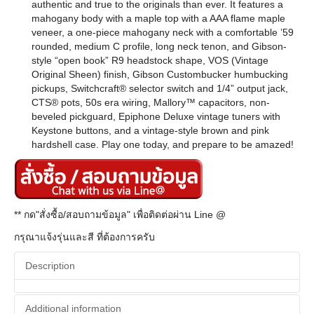
authentic and true to the originals than ever. It features a
mahogany body with a maple top with a AAA flame maple
veneer, a one-piece mahogany neck with a comfortable ’59
rounded, medium C profile, long neck tenon, and Gibson-
style “open book” R9 headstock shape, VOS (Vintage
Original Sheen) finish, Gibson Custombucker humbucking
pickups, Switchcraft® selector switch and 1/4” output jack,
CTS® pots, 50s era wiring, Mallory™ capacitors, non-
beveled pickguard, Epiphone Deluxe vintage tuners with
Keystone buttons, and a vintage-style brown and pink
hardshell case. Play one today, and prepare to be amazed!
** กด"สั่งซื้อ/สอบถามข้อมูล" เพื่อติดต่อผ่าน Line @
กรุณาแจ้งรุ่นและสี ที่ต้องการครับ
Description
Additional information