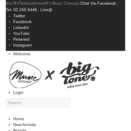
สมาชิกใหม่ของครอบครัว Music Concept
Chat Via Facebook
,
Tel: 02 255 6448
,
Line@
Twitter
Facebook
LinkedIn
YouTube
Pinterest
Instagram
Welcome
Login
Home
New Arrivals
Brands