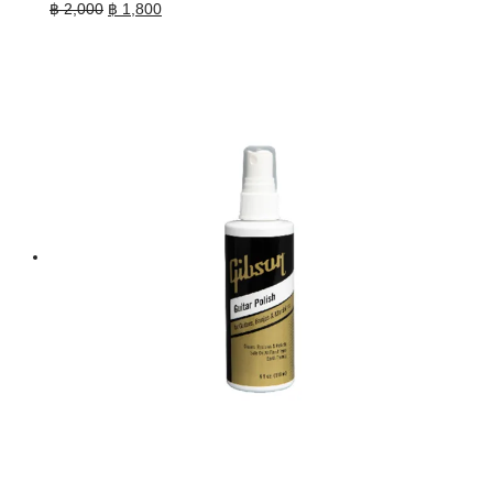
Original
Current
฿
2,000
฿
1,800
price
price
was:
is:
฿ 2,000.
฿ 1,800.