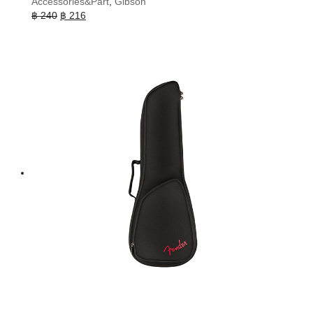
Accessories&Part
,
Gibson
Original
Current
฿
240
฿
216
price
price
was:
is:
฿ 240.
฿ 216.