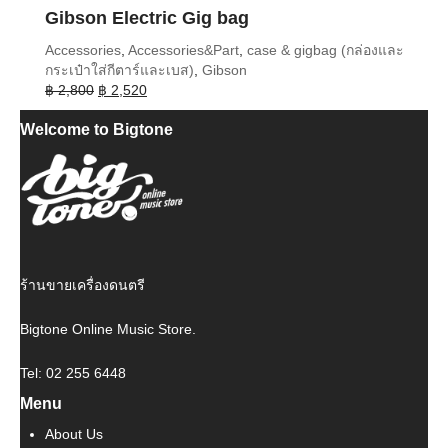
Gibson Electric Gig bag
Accessories
,
Accessories&Part
,
case & gigbag (กล่องและ
กระเป๋าใส่กีตาร์และเบส)
,
Gibson
Original
Current
฿
2,800
฿
2,520
price
price
Welcome to Bigtone
was:
is:
฿ 2,800.
฿ 2,520.
ร้านขายเครื่องดนตรี
Bigtone Online Music Store.
Tel: 02 255 6448
Menu
About Us