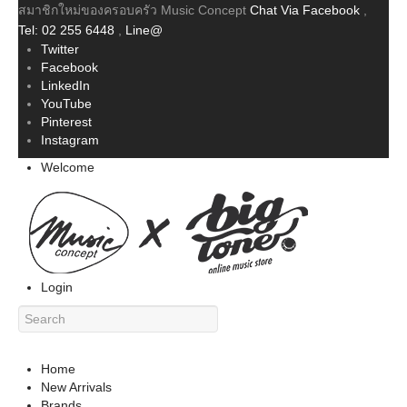
สมาชิกใหม่ของครอบครัว Music Concept
Chat Via Facebook
,
Tel: 02 255 6448
,
Line@
Twitter
Facebook
LinkedIn
YouTube
Pinterest
Instagram
Welcome
Login
Home
New Arrivals
Brands