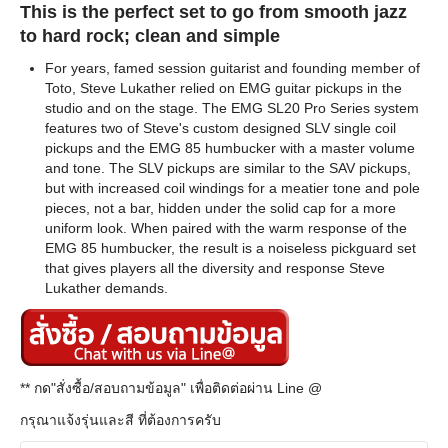
This is the perfect set to go from smooth jazz
to hard rock; clean and simple
For years, famed session guitarist and founding member of
Toto, Steve Lukather relied on EMG guitar pickups in the
studio and on the stage. The EMG SL20 Pro Series system
features two of Steve's custom designed SLV single coil
pickups and the EMG 85 humbucker with a master volume
and tone. The SLV pickups are similar to the SAV pickups,
but with increased coil windings for a meatier tone and pole
pieces, not a bar, hidden under the solid cap for a more
uniform look. When paired with the warm response of the
EMG 85 humbucker, the result is a noiseless pickguard set
that gives players all the diversity and response Steve
Lukather demands.
** กด"สั่งซื้อ/สอบถามข้อมูล" เพื่อติดต่อผ่าน Line @
กรุณาแจ้งรุ่นและสี ที่ต้องการครับ