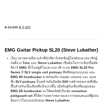
Original
Current
฿
10,500
฿
9,450
price
price
was:
is:
฿ 10,500.
฿ 9,450.
EMG Guitar Pickup SL20 (Steve Lukather)
เป็นเวลาหลายปีมาแล้วที่นักกีตาร์เซสชั่นผู้โด่งดังและสมาชิกผู้
ก่อตั้งวง
Toto
และ
Steve Lukather
เชื่อมั่นในการเลือกปิ้คอัพ
กีตาร์
EMG
ทั้งในสตูดิโอและบนเวที ระบบ
EMG SL20 Pro
Series
มี
SLV single coil pickups
ที่สตีฟออกแบบเอง และ
EMG 85 humbucker
มาพร้อมกับ master volume และ tone
ซึ่ง
SLV pickups
นั้นคล้ายกับปิคอัพ
SAV
แต่ด้วยขดลวดที่เพิ่ม
ขึ้นสำหรับเนื้อเสียงที่แข็งแรงขึ้น เมื่อจับคู่กับเสียงที่อบอุ่นของ
EMG 85 humbucker
จะให้ผลลัพธ์เป็นชุด
noiseless
pickguard set
ที่ให้ความหลากหลายและการตอบสนองที่ผู้เล่น
ต้องการในแบบฉบับของ
Steve Lukather