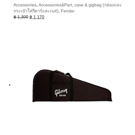
Accessories
,
Accessories&Part
,
case & gigbag (กล่องและ
กระเป๋าใส่กีตาร์และเบส)
,
Fender
Original
Current
฿
1,300
฿
1,170
price
price
was:
is:
฿ 1,300.
฿ 1,170.