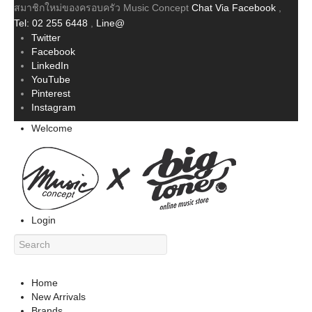
สมาชิกใหม่ของครอบครัว Music Concept
Chat Via Facebook
,
Tel: 02 255 6448
,
Line@
Twitter
Facebook
LinkedIn
YouTube
Pinterest
Instagram
Welcome
Login
Home
New Arrivals
Brands