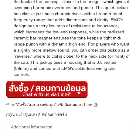
the back of the housing - closer to the bridge - which gives it
sweeping harmonic overtones and punch. This quiet pickup
has classic jazz bass characteristics with a broader tonal
frequency range that adds dimensions and clarity. EMG's
design has a very low ratio of resistance to inductance,
which increases the low end response, while the radiused
ceramic bar magnet ensures the tone keeps a tight mid-
range punch with a dynamic high end. For players who want
a slightly more mellow sound, you can order this pickup as a
"reverse," where to coil is closer to the neck side (or front) of
the cap. This pickup uses a housing that is 3.5 inches
(89mm) and comes with EMG's solderless wiring and
controls.
** กด"สั่งซื้อ/สอบถามข้อมูล" เพื่อติดต่อผ่าน Line @
กรุณาแจ้งรุ่นและสี ที่ต้องการครับ
Additional information