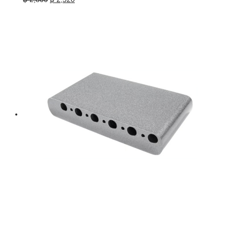
price
price
was:
is:
฿ 2,800.
฿ 2,520.