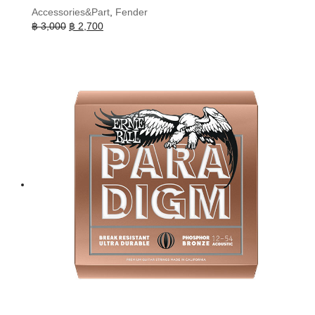
Accessories&Part
,
Fender
Original
Current
฿
3,000
฿
2,700
price
price
was:
is:
฿ 3,000.
฿ 2,700.