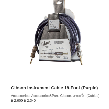
Gibson Instrument Cable 18-Foot (Purple)
Accessories
,
Accessories&Part
,
Gibson
,
สายแจ็ค (Cables)
Original
Current
฿
2,600
฿
2,340
price
price