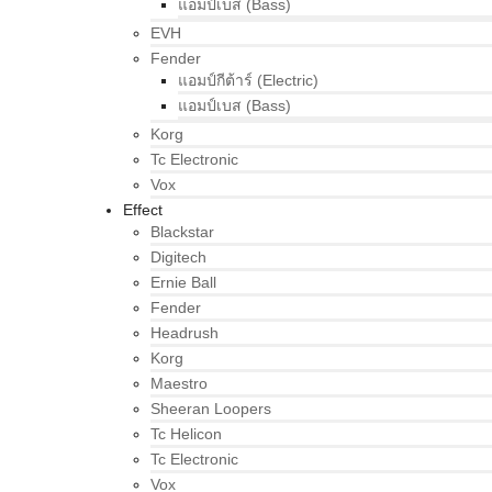
แอมป์เบส (Bass)
EVH
Fender
แอมป์กีต้าร์ (Electric)
แอมป์เบส (Bass)
Korg
Tc Electronic
Vox
Effect
Blackstar
Digitech
Ernie Ball
Fender
Headrush
Korg
Maestro
Sheeran Loopers
Tc Helicon
Tc Electronic
Vox