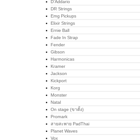
D’Addario
DR Strings
Emg Pickups
Elixir Strings
Ernie Ball
Fade In Strap
Fender
Gibson
Harmonicas
Kramer
Jackson
Kickport
Korg
Monster
Natal
On stage (ขาตั้ง)
Promark
สายสะพาย PadThai
Planet Waves
Vox