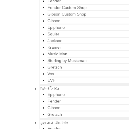
Fender
Fender Custom Shop
Gibson Custom Shop
Gibson
Epiphone
Squier
Jackson
Kramer
Music Man
Sterling by Musicman
Gretsch
Vox
EVH
กีต้าร์โปร่ง
Epiphone
Fender
Gibson
Gretsch
อูคูเลเล่ Ukulele
Fender