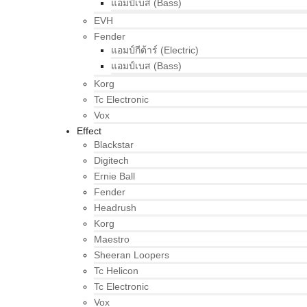
แอมป์เบส (Bass)
EVH
Fender
แอมป์กีต้าร์ (Electric)
แอมป์เบส (Bass)
Korg
Tc Electronic
Vox
Effect
Blackstar
Digitech
Ernie Ball
Fender
Headrush
Korg
Maestro
Sheeran Loopers
Tc Helicon
Tc Electronic
Vox