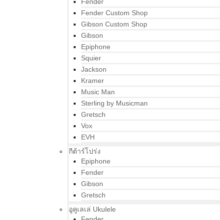
Fender
Fender Custom Shop
Gibson Custom Shop
Gibson
Epiphone
Squier
Jackson
Kramer
Music Man
Sterling by Musicman
Gretsch
Vox
EVH
กีต้าร์โปร่ง
Epiphone
Fender
Gibson
Gretsch
อูคูเลเล่ Ukulele
Fender