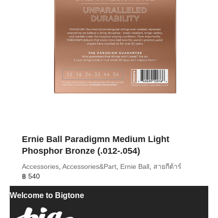
Ernie Ball Paradigmn Medium Light
Phosphor Bronze (.012-.054)
Accessories
,
Accessories&Part
,
Ernie Ball
,
สายกีต้าร์
฿
540
Welcome to Bigtone