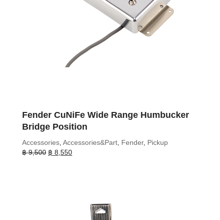
Fender CuNiFe Wide Range Humbucker
Bridge Position
Accessories
,
Accessories&Part
,
Fender
,
Pickup
Original
Current
฿
9,500
฿
8,550
price
price
was:
is:
฿ 9,500.
฿ 8,550.