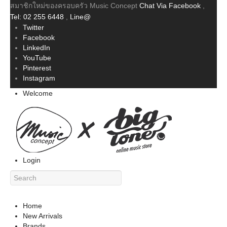
สมาชิกใหม่ของครอบครัว Music Concept
Chat Via Facebook
,
Tel: 02 255 6448
,
Line@
Twitter
Facebook
LinkedIn
YouTube
Pinterest
Instagram
Welcome
Login
Home
New Arrivals
Brands