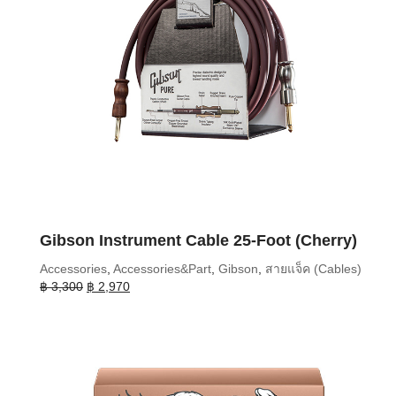
Gibson Instrument Cable 25-Foot (Cherry)
Accessories
,
Accessories&Part
,
Gibson
,
สายแจ็ค (Cables)
Original
Current
฿
3,300
฿
2,970
price
price
was:
is:
฿ 3,300.
฿ 2,970.