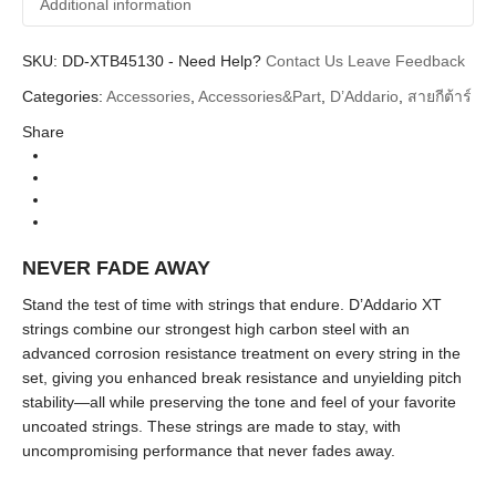
Additional information
SKU:
Additional information
DD-XTB45130
-
Need Help?
Contact Us
Leave Feedback
Categories:
Accessories
,
Accessories&Part
,
D’Addario
,
สายกีต้าร์
D'Addario
Brands
Share
String (สายกีตาร์ สายเบส)
Categories
Bass String (สายเบส)
Types
XT Nickel Bass
Series
NEVER FADE AWAY
Stand the test of time with strings that endure. D’Addario XT
strings combine our strongest high carbon steel with an
advanced corrosion resistance treatment on every string in the
set, giving you enhanced break resistance and unyielding pitch
stability—all while preserving the tone and feel of your favorite
uncoated strings. These strings are made to stay, with
uncompromising performance that never fades away.