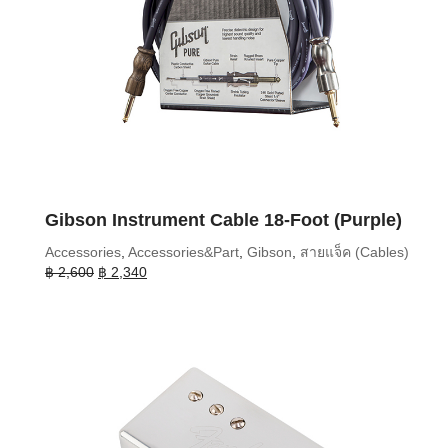
Gibson Instrument Cable 18-Foot (Purple)
Accessories
,
Accessories&Part
,
Gibson
,
สายแจ็ค (Cables)
Original
Current
฿
2,600
฿
2,340
price
price
was:
is:
฿ 2,600.
฿ 2,340.