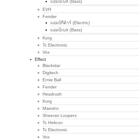
แอมป์เบส (Bass)
EVH
Fender
แอมป์กีต้าร์ (Electric)
แอมป์เบส (Bass)
Korg
Tc Electronic
Vox
Effect
Blackstar
Digitech
Ernie Ball
Fender
Headrush
Korg
Maestro
Sheeran Loopers
Tc Helicon
Tc Electronic
Vox