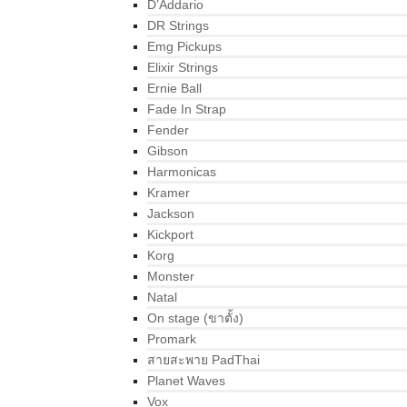
D’Addario
DR Strings
Emg Pickups
Elixir Strings
Ernie Ball
Fade In Strap
Fender
Gibson
Harmonicas
Kramer
Jackson
Kickport
Korg
Monster
Natal
On stage (ขาตั้ง)
Promark
สายสะพาย PadThai
Planet Waves
Vox