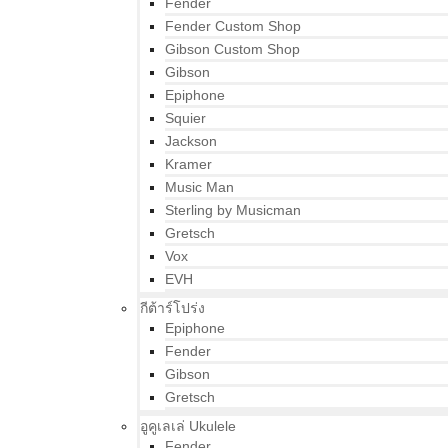
Fender
Fender Custom Shop
Gibson Custom Shop
Gibson
Epiphone
Squier
Jackson
Kramer
Music Man
Sterling by Musicman
Gretsch
Vox
EVH
กีต้าร์โปร่ง
Epiphone
Fender
Gibson
Gretsch
อูคูเลเล่ Ukulele
Fender