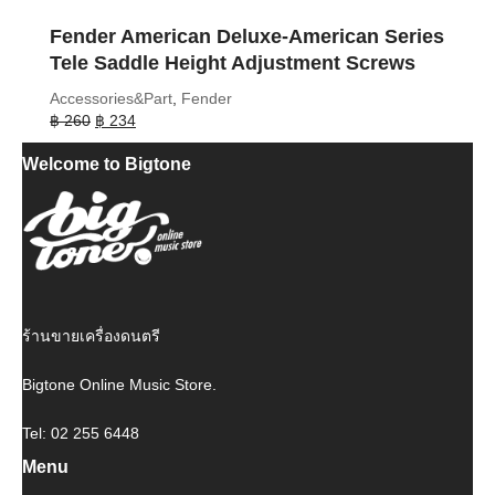
Fender American Deluxe-American Series
Tele Saddle Height Adjustment Screws
Accessories&Part
,
Fender
Original
Current
฿
260
฿
234
price
price
Welcome to Bigtone
was:
is:
฿ 260.
฿ 234.
ร้านขายเครื่องดนตรี
Bigtone Online Music Store.
Tel: 02 255 6448
Menu