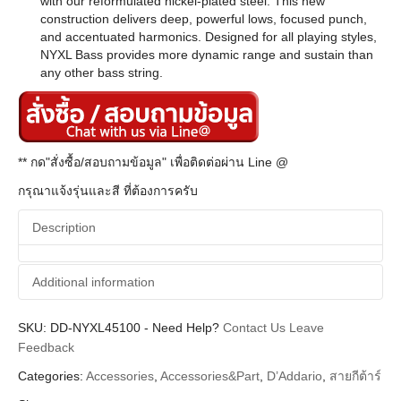
with our reformulated nickel-plated steel. This new
construction delivers deep, powerful lows, focused punch,
and accentuated harmonics. Designed for all playing styles,
NYXL Bass provides more dynamic range and sustain than
any other bass string.
** กด"สั่งซื้อ/สอบถามข้อมูล" เพื่อติดต่อผ่าน Line @
กรุณาแจ้งรุ่นและสี ที่ต้องการครับ
Description
Additional information
SKU:
Additional information
DD-NYXL45100
-
Need Help?
Contact Us
Leave
Feedback
D'Addario
Brands
Categories:
Accessories
,
Accessories&Part
,
D’Addario
,
สายกีต้าร์
String (สายกีตาร์ สายเบส)
Categories