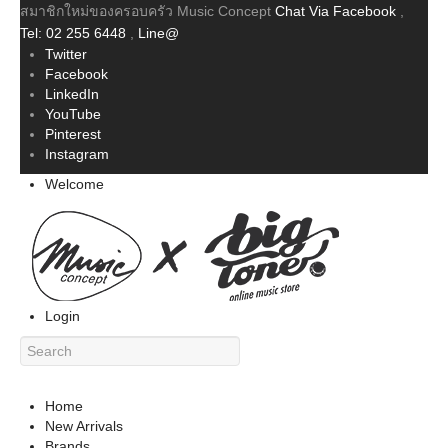
สมาชิกใหม่ของครอบครัว Music Concept
Chat Via Facebook
,
Tel: 02 255 6448
,
Line@
Twitter
Facebook
LinkedIn
YouTube
Pinterest
Instagram
Welcome
Login
Home
New Arrivals
Brands