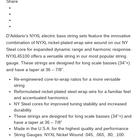
Share
Bass String (สายเบส)
Types
NYXL Bass
Series
D’Addario’s NYXL electric bass string sets feature the innovative
combination of NYXL nickel-plated wrap wire wound on our NY
Steel core for expanded dynamic range and harmonic response.
NYXL45100 offers a versatile string in our most popular string
gauge. These strings are designed for long scale basses (34”+)
and have a taper at 36 – 7/8”.
Re-engineered core-to-wrap ratios for a more versatile
string
Reformulated nickel-plated steel wrap wire for a familiar feel
and accentuated harmonics
NY Steel cores for improved tuning stability and increased
durability
These strings are designed for long scale basses (34”+) and
have a taper at 36 – 7/8”
Made in the U.S.A. for the highest quality and performance
String Gauges: NYXL Nickel Wound .045, .065, .80, .100