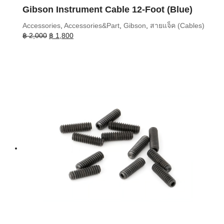
Gibson Instrument Cable 12-Foot (Blue)
Accessories
,
Accessories&Part
,
Gibson
,
สายแจ็ค (Cables)
Original
Current
฿
2,000
฿
1,800
price
price
was:
is:
฿ 2,000.
฿ 1,800.