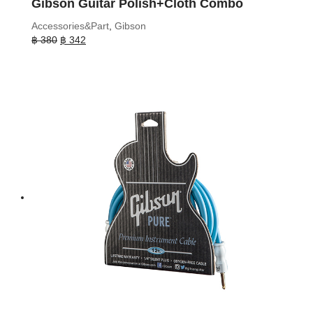
Gibson Guitar Polish+Cloth Combo
Accessories&Part
,
Gibson
Original
Current
฿
380
฿
342
price
price
was:
is:
฿ 380.
฿ 342.