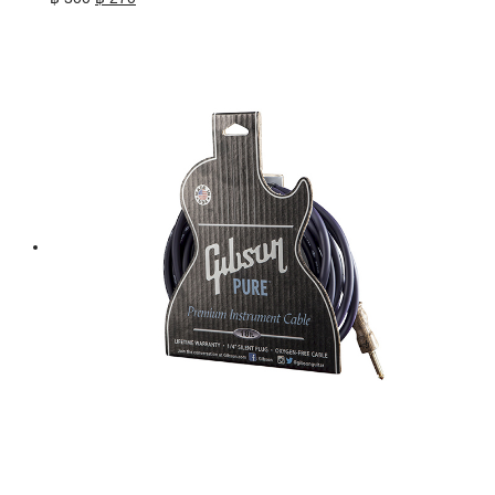
price
price
was:
is:
฿ 300.
฿ 270.