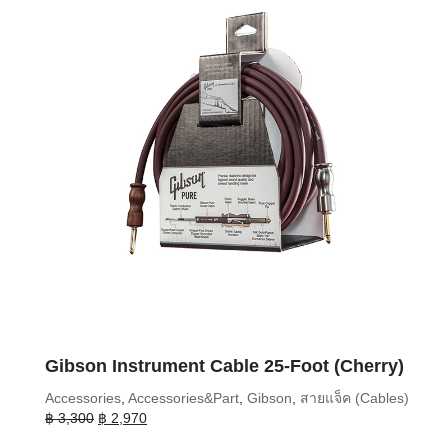
Gibson Instrument Cable 25-Foot (Cherry)
Accessories
,
Accessories&Part
,
Gibson
,
สายแจ็ค (Cables)
Original
Current
฿
3,300
฿
2,970
price
price