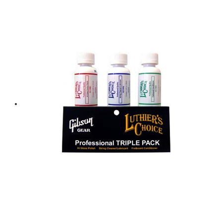
price
price
was:
is:
฿ 2,000.
฿ 1,800.