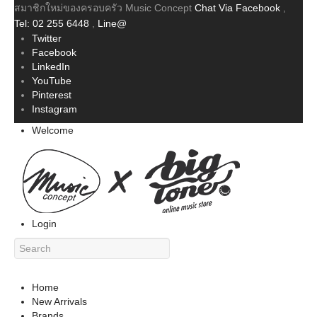
สมาชิกใหม่ของครอบครัว Music Concept
Chat Via Facebook
,
Tel: 02 255 6448
,
Line@
Twitter
Facebook
LinkedIn
YouTube
Pinterest
Instagram
Welcome
Login
Home
New Arrivals
Brands