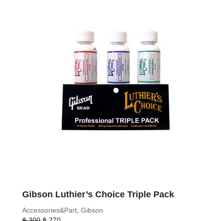
Gibson Luthier’s Choice Triple Pack
Accessories&Part
,
Gibson
Original
Current
฿
300
฿
270