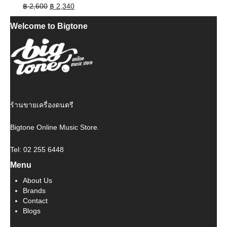
Original
Current
฿
2,600
฿
2,340
price
price
Welcome to Bigtone
was:
is:
฿ 2,600.
฿ 2,340.
ร้านขายเครื่องดนตรี
Bigtone Online Music Store.
Tel: 02 255 6448
Menu
About Us
Brands
Contact
Blogs