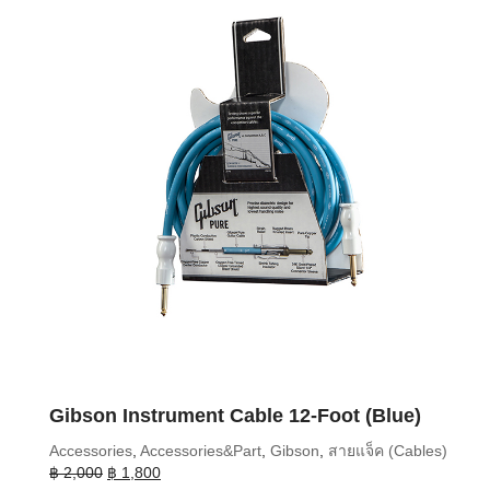
Gibson Instrument Cable 12-Foot (Blue)
Accessories
,
Accessories&Part
,
Gibson
,
สายแจ็ค (Cables)
Original
Current
฿
2,000
฿
1,800