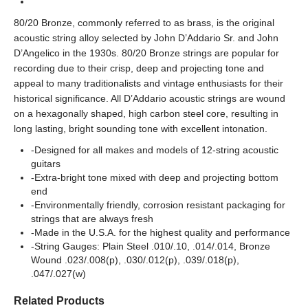
Series
80/20 Bronze, commonly referred to as brass, is the original
acoustic string alloy selected by John D’Addario Sr. and John
D’Angelico in the 1930s. 80/20 Bronze strings are popular for
recording due to their crisp, deep and projecting tone and
appeal to many traditionalists and vintage enthusiasts for their
historical significance. All D’Addario acoustic strings are wound
on a hexagonally shaped, high carbon steel core, resulting in
long lasting, bright sounding tone with excellent intonation.
-Designed for all makes and models of 12-string acoustic
guitars
-Extra-bright tone mixed with deep and projecting bottom
end
-Environmentally friendly, corrosion resistant packaging for
strings that are always fresh
-Made in the U.S.A. for the highest quality and performance
-String Gauges: Plain Steel .010/.10, .014/.014, Bronze
Wound .023/.008(p), .030/.012(p), .039/.018(p),
.047/.027(w)
Related Products