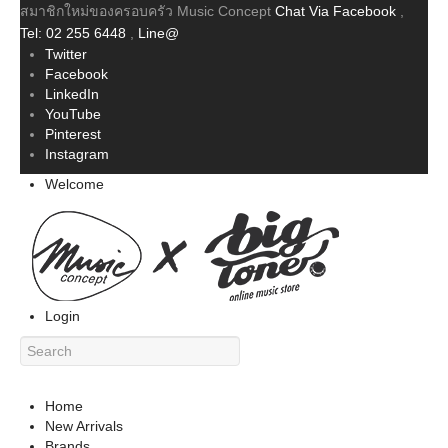
สมาชิกใหม่ของครอบครัว Music Concept
Chat Via Facebook
,
Tel: 02 255 6448
,
Line@
Twitter
Facebook
LinkedIn
YouTube
Pinterest
Instagram
Welcome
Login
Home
New Arrivals
Brands