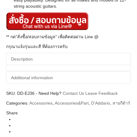
easy playability. Designed for all makes and models of 12-
string acoustic guitars.
** กด"สั่งซื้อ/สอบถามข้อมูล" เพื่อติดต่อผ่าน Line @
กรุณาแจ้งรุ่นและสี ที่ต้องการครับ
Description
Additional information
SKU:
Additional information
DD-EJ36
-
Need Help?
Contact Us
Leave Feedback
Categories:
Accessories
,
Accessories&Part
,
D’Addario
,
สายกีต้าร์
D'Addario
Brands
Share
String (สายกีตาร์ สายเบส)
Categories
Acoustic Guitar String (สายกีตาร์โปร่ง)
Types
80/20 Bronze