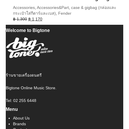
Accessories
,
Accessories&Part
,
case & gigbag (กล่องและ
กระเป๋าใส่กีตาร์และเบส)
,
Fender
Original
Current
฿
1,300
฿
1,170
price
price
Welcome to Bigtone
was:
is:
฿ 1,300.
฿ 1,170.
ร้านขายเครื่องดนตรี
Bigtone Online Music Store.
Tel: 02 255 6448
Menu
About Us
Brands