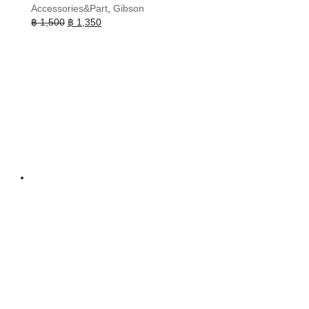
Accessories&Part
,
Gibson
Original
Current
฿
1,500
฿
1,350
price
price
was:
is:
฿ 1,500.
฿ 1,350.