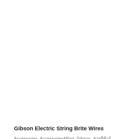
Gibson Electric String Brite Wires
Accessories
,
Accessories&Part
,
Gibson
,
สายกีต้าร์