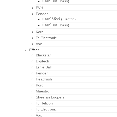
แอมป์เบส (Bass)
EVH
Fender
แอมป์กีต้าร์ (Electric)
แอมป์เบส (Bass)
Korg
Tc Electronic
Vox
Effect
Blackstar
Digitech
Ernie Ball
Fender
Headrush
Korg
Maestro
Sheeran Loopers
Tc Helicon
Tc Electronic
Vox