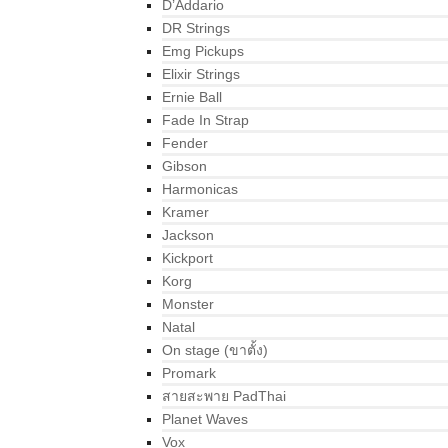
D’Addario
DR Strings
Emg Pickups
Elixir Strings
Ernie Ball
Fade In Strap
Fender
Gibson
Harmonicas
Kramer
Jackson
Kickport
Korg
Monster
Natal
On stage (ขาตั้ง)
Promark
สายสะพาย PadThai
Planet Waves
Vox