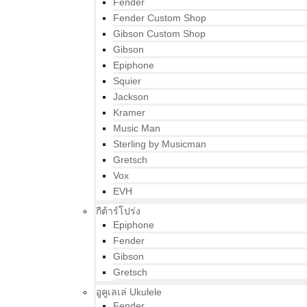
Fender
Fender Custom Shop
Gibson Custom Shop
Gibson
Epiphone
Squier
Jackson
Kramer
Music Man
Sterling by Musicman
Gretsch
Vox
EVH
กีต้าร์โปร่ง
Epiphone
Fender
Gibson
Gretsch
อูคูเลเล่ Ukulele
Fender