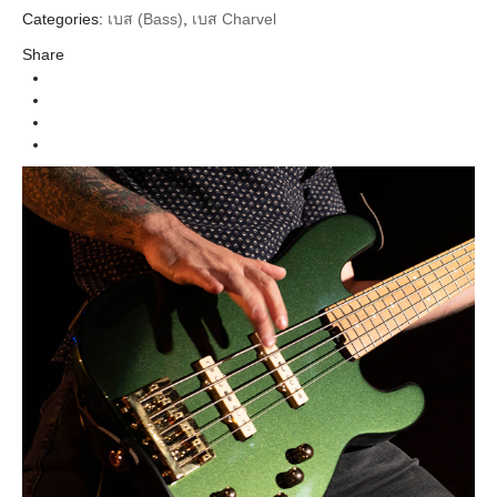
Categories:
เบส (Bass)
,
เบส Charvel
Charvel
Brands
Share
ElectricBasses
Instrument
Pro-Mod
Series
Body
San Dimas Bass
Types
Lambo Green Metallic Caramelized Maple
Colors
Neck