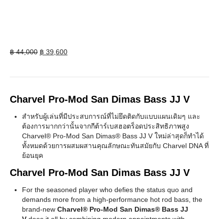
Original
Current
฿
44,000
฿
39,600
price
price
was:
is:
฿ 44,000.
฿ 39,600.
Charvel Pro-Mod San Dimas Bass JJ V
สำหรับผู้เล่นที่มีประสบการณ์ที่ไม่ยึดติดกับแบบแผนเดิมๆ และ
ต้องการมากกว่านั้นจากกีต้าร์เบสฮอตร็อดประสิทธิภาพสูง
Charvel® Pro-Mod San Dimas® Bass JJ V ใหม่ล่าสุดก็ทำได้
ทั้งหมดด้วยการผสมผสานคุณลักษณะทันสมัยกับ Charvel DNA ที่
ย้อนยุค
Charvel Pro-Mod San Dimas Bass JJ V
For the seasoned player who defies the status quo and
demands more from a high-performance hot rod bass, the
brand-new
Charvel®
Pro-Mod San Dimas® Bass JJ
V
does it all by combining modern appointments with