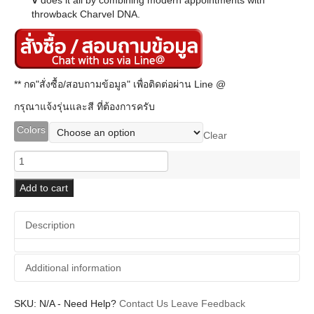
throwback Charvel DNA.
** กด"สั่งซื้อ/สอบถามข้อมูล" เพื่อติดต่อผ่าน Line @
กรุณาแจ้งรุ่นและสี ที่ต้องการครับ
Colors
Clear
Charvel
Pro-
Mod
Add to cart
San
Dimas
Description
Bass
JJ
V
Additional information
quantity
SKU:
Additional information
N/A
-
Need Help?
Contact Us
Leave Feedback