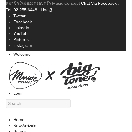
สมาชิกใหม่ของครอบครัว Music Concept
Chat Via Facebook
,
Tel: 02 255 6448
,
Line@
Twitter
Facebook
LinkedIn
YouTube
Pinterest
Instagram
Welcome
Login
Home
New Arrivals
Brands