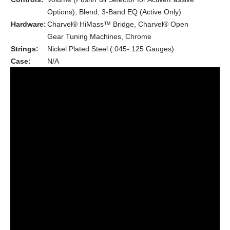
Options), Blend, 3-Band EQ (Active Only)
Hardware:
Charvel® HiMass™ Bridge, Charvel® Open
Gear Tuning Machines, Chrome
Strings:
Nickel Plated Steel (.045-.125 Gauges)
Case:
N/A