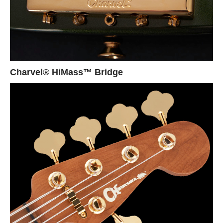
Charvel® HiMass™ Bridge