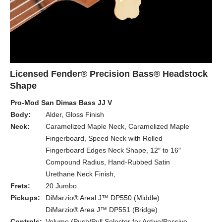
Licensed Fender® Precision Bass® Headstock
Shape
Pro-Mod San Dimas Bass JJ V
Body:
Alder, Gloss Finish
Neck:
Caramelized Maple Neck, Caramelized Maple
Fingerboard, Speed Neck with Rolled
Fingerboard Edges Neck Shape, 12″ to 16″
Compound Radius, Hand-Rubbed Satin
Urethane Neck Finish,
Frets:
20 Jumbo
Pickups:
DiMarzio® Areal J™ DP550 (Middle)
DiMarzio® Area J™ DP551 (Bridge)
Controls:
Volume (Push/Pull Selector for Active/Passive