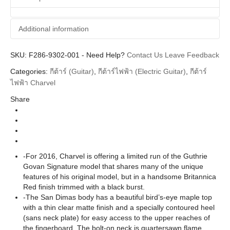
Additional information
SKU:
Additional information
F286-9302-001
-
Need Help?
Contact Us
Leave Feedback
Categories:
กีต้าร์ (Guitar)
,
กีต้าร์ไฟฟ้า (Electric Guitar)
,
กีต้าร์
Charvel
Brands
ไฟฟ้า Charvel
Guitar Electric
Instrument
Share
Britannica Red Bird Eye Maple Neck
Colors
San-Dimas
Body Types
Artist Series
Series
-For 2016, Charvel is offering a limited run of the Guthrie
Govan Signature model that shares many of the unique
features of his original model, but in a handsome Britannica
Red finish trimmed with a black burst.
-The San Dimas body has a beautiful bird’s-eye maple top
with a thin clear matte finish and a specially contoured heel
(sans neck plate) for easy access to the upper reaches of
the fingerboard. The bolt-on neck is quartersawn flame