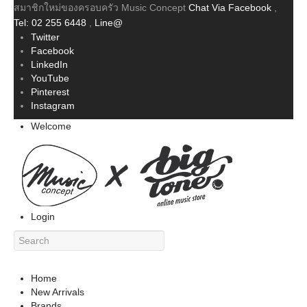
สมาชิกใหม่ของครอบครัว Music Concept
Chat Via Facebook
,
Tel: 02 255 6448
,
Line@
Twitter
Facebook
LinkedIn
YouTube
Pinterest
Instagram
Welcome
Login
Home
New Arrivals
Brands