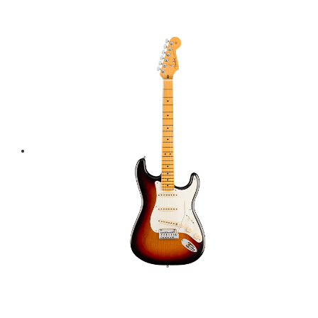
price
price
was:
is:
฿ 55,000.
฿ 49,500.