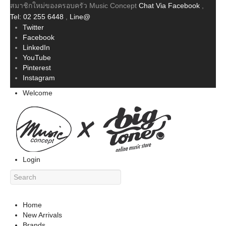
สมาชิกใหม่ของครอบครัว Music Concept
Chat Via Facebook
,
Tel: 02 255 6448
,
Line@
Twitter
Facebook
LinkedIn
YouTube
Pinterest
Instagram
Welcome
Login
Home
New Arrivals
Brands