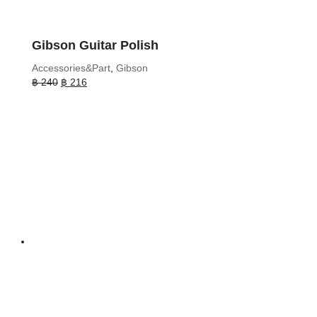
Gibson Guitar Polish
Accessories&Part
,
Gibson
Original
Current
฿
240
฿
216
price
price
was:
is:
฿ 240.
฿ 216.