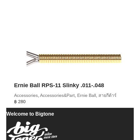
Ernie Ball RPS-11 Slinky .011-.048
Accessories
,
Accessories&Part
,
Ernie Ball
,
สายกีต้าร์
฿
280
Welcome to Bigtone