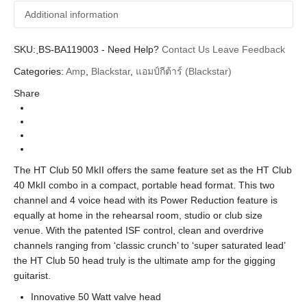
Additional information
SKU:
Additional information
ฺBS-BA119003
-
Need Help?
Contact Us
Leave Feedback
Categories:
Amp
,
Blackstar
,
แอมป์กีต้าร์ (Blackstar)
Blackstar
Brands
Share
Guitar Amplifier (แอมป์กีตาร์)
Categories
Tube Amplifier (แอมป์หลอด)
Types
HT Venue Series
Series
The HT Club 50 MkII offers the same feature set as the HT Club
40 MkII combo in a compact, portable head format. This two
channel and 4 voice head with its Power Reduction feature is
equally at home in the rehearsal room, studio or club size
venue. With the patented ISF control, clean and overdrive
channels ranging from ‘classic crunch’ to ‘super saturated lead’
the HT Club 50 head truly is the ultimate amp for the gigging
guitarist.
Innovative 50 Watt valve head