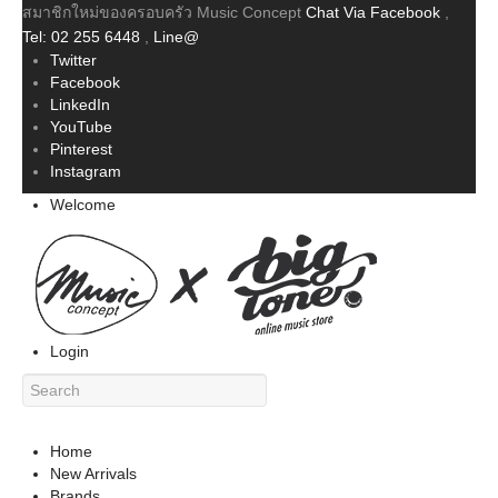
สมาชิกใหม่ของครอบครัว Music Concept
Chat Via Facebook
,
Tel: 02 255 6448
,
Line@
Twitter
Facebook
LinkedIn
YouTube
Pinterest
Instagram
Welcome
Login
Home
New Arrivals
Brands