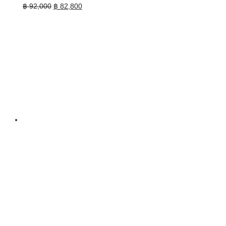
Original
Current
฿
92,000
฿
82,800
price
price
was:
is:
฿ 92,000.
฿ 82,800.