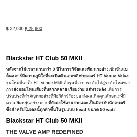
Original
Current
฿
32,000
฿
28,800
price
price
was:
is:
฿ 32,000.
฿ 28,800.
Blackstar HT Club 50 MKII
หลังจากใช้เวลานานกว่า 3 ปีในการวิจัยและพัฒนา
อย่างเข้มข้น
แบ
ล็คสตาร์มีความภูมิใจที่จะเปิดตัวแอมพลิฟายเออร์ HT Venue Valve
รุ่นใหม่ที่น่าทึ่ง HT Venue MkII คือรุ่นที่จะยกระดับไปสู่ระดับใหม่ของ
การ
ส่งมอบโทนเสียงที่หลากหลาย เรียบง่าย แต่ทรงพลัง
เพิ่มการ
ปรับปรุงที่สำคัญทุกอย่างที่มือกีต้าร์ร้องขอ ส่งผลเกิดคุณลักษณะที่มี
ความยืดหยุ่นอย่างมาก
ที่ยังคงใช้งานง่ายและเป็นมิตรกับนักดนตรี
ซึ่งสำหรับโมเดลนี้ถูกทำขึ้นในรูปแบบ head ขนาด 50 watt
Blackstar HT Club 50 MKII
THE VALVE AMP REDEFINED