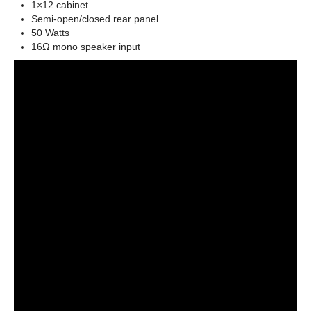
1×12 cabinet
Semi-open/closed rear panel
50 Watts
16Ω mono speaker input