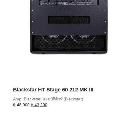
Blackstar HT Stage 60 212 MK III
Amp
,
Blackstar
,
แอมป์กีต้าร์ (Blackstar)
Original
Current
฿
48,000
฿
43,200
price
price
was:
is:
฿ 48,000.
฿ 43,200.