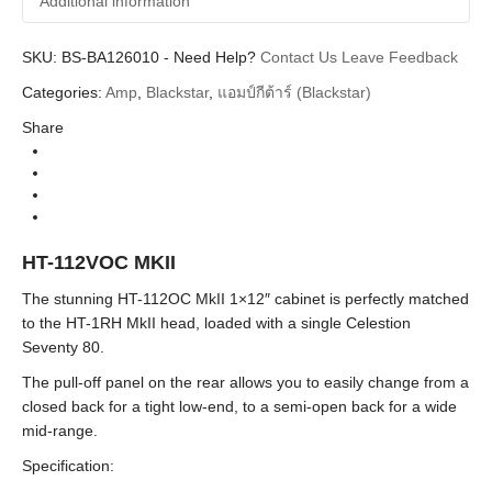
Additional information
SKU:
Additional information
BS-BA126010
-
Need Help?
Contact Us
Leave Feedback
Categories:
Amp
,
Blackstar
,
แอมป์กีต้าร์ (Blackstar)
Blackstar
Brands
Share
Guitar Amplifier (แอมป์กีตาร์)
Categories
Cabinet (ตู้ลำโพง), Tube Amplifier (แอมป์หลอด)
Types
HT Series
Series
HT-112VOC MKII
The stunning HT-112OC MkII 1×12″ cabinet is perfectly matched
to the HT-1RH MkII head, loaded with a single Celestion
Seventy 80.
The pull-off panel on the rear allows you to easily change from a
closed back for a tight low-end, to a semi-open back for a wide
mid-range.
Specification: