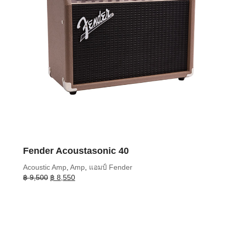
Fender Acoustasonic 40
Acoustic Amp
,
Amp
,
แอมป์ Fender
Original
Current
฿
9,500
฿
8,550
price
price
was:
is:
฿ 9,500.
฿ 8,550.