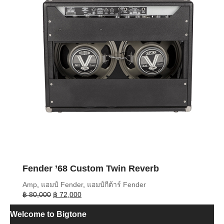
Fender ’68 Custom Twin Reverb
Amp
,
แอมป์ Fender
,
แอมป์กีต้าร์ Fender
Original
Current
฿
80,000
฿
72,000
price
price
Welcome to Bigtone
was:
is:
฿ 80,000.
฿ 72,000.