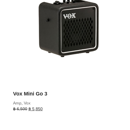
Vox Mini Go 3
Amp
,
Vox
Original
Current
฿
6,500
฿
5,850
price
price
was:
is:
฿ 6,500.
฿ 5,850.