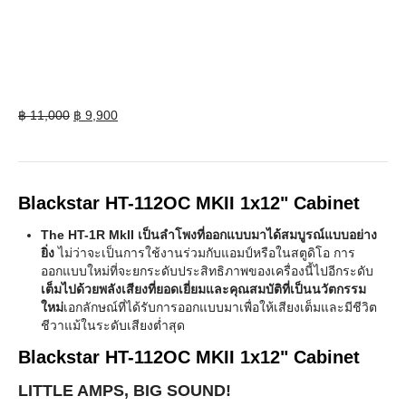
Original
Current
฿
11,000
฿
9,900
price
price
was:
is:
฿ 11,000.
฿ 9,900.
Blackstar HT-112OC MKII 1x12" Cabinet
The HT-1R MkII เป็นลำโพงที่ออกแบบมาได้สมบูรณ์แบบอย่าง
ยิ่ง
ไม่ว่าจะเป็นการใช้งานร่วมกับแอมป์หรือในสตูดิโอ การ
ออกแบบใหม่ที่จะยกระดับประสิทธิภาพของเครื่องนี้ไปอีกระดับ
เต็มไปด้วยพลังเสียงที่ยอดเยี่ยมและคุณสมบัติที่เป็นนวัตกรรม
ใหม่
เอกลักษณ์ที่ได้รับการออกแบบมาเพื่อให้เสียงเต็มและมีชีวิต
ชีวาแม้ในระดับเสียงต่ำสุด
Blackstar HT-112OC MKII 1x12" Cabinet
LITTLE AMPS, BIG SOUND!