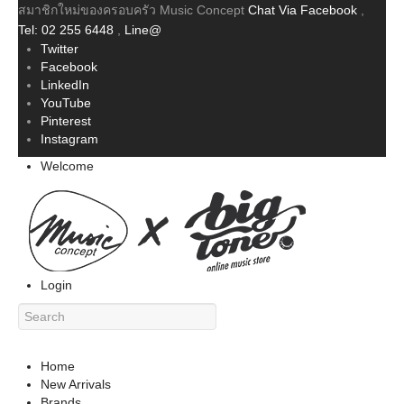
สมาชิกใหม่ของครอบครัว Music Concept
Chat Via Facebook
,
Tel: 02 255 6448
,
Line@
Twitter
Facebook
LinkedIn
YouTube
Pinterest
Instagram
Welcome
Login
Home
New Arrivals
Brands