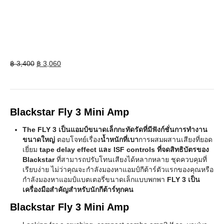
Original
Current
฿
3,400
฿
3,060
price
price
was:
is:
฿ 3,400.
฿ 3,060.
Blackstar Fly 3 Mini Amp
The FLY 3 เป็นแอมป์ขนาดเล็กกะทัดรัดที่มีฟังก์ชั่นการทำงาน
ขนาดใหญ่
ตอบโจทย์เรื่อง
น้ำหนักที่เบา
การผสมผสานเสียงที่ยอด
เยี่ยม
tape delay effect และ ISF controls ที่จดสิทธิบัตรของ
Blackstar
ที่สามารถปรับโทนเสียงได้หลากหลาย ชุดควบคุมที่
เรียบง่าย ไม่ว่าคุณจะกำลังมองหาแอมป์กีต้าร์ตัวแรกของคุณหรือ
กำลังมองหาแอมป์แบตเตอรี่ขนาดเล็กแบบพกพา
FLY 3 เป็น
เครื่องมือสำคัญสำหรับนักกีต้าร์ทุกคน
Blackstar Fly 3 Mini Amp