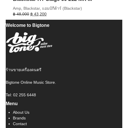
Amp
,
Blackstar
,
แอมป์กีต้าร์ (Blackstar)
Original
Current
฿
48,000
฿
43,200
price
price
Welcome to Bigtone
was:
is:
฿ 48,000.
฿ 43,200.
ร้านขายเครื่องดนตรี
Bigtone Online Music Store.
Tel: 02 255 6448
Menu
About Us
Brands
Contact