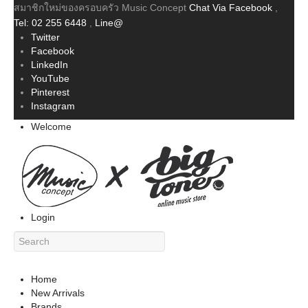
สมาชิกใหม่ของครอบครัว Music Concept
Chat Via Facebook
,
Tel: 02 255 6448
,
Line@
Twitter
Facebook
LinkedIn
YouTube
Pinterest
Instagram
Welcome
Login
Home
New Arrivals
Brands