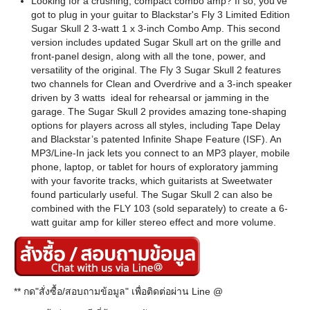
Looking for a crushing, compact combo amp? If so, you've
got to plug in your guitar to Blackstar's Fly 3 Limited Edition
Sugar Skull 2 3-watt 1 x 3-inch Combo Amp. This second
version includes updated Sugar Skull art on the grille and
front-panel design, along with all the tone, power, and
versatility of the original. The Fly 3 Sugar Skull 2 features
two channels for Clean and Overdrive and a 3-inch speaker
driven by 3 watts ideal for rehearsal or jamming in the
garage. The Sugar Skull 2 provides amazing tone-shaping
options for players across all styles, including Tape Delay
and Blackstar’s patented Infinite Shape Feature (ISF). An
MP3/Line-In jack lets you connect to an MP3 player, mobile
phone, laptop, or tablet for hours of exploratory jamming
with your favorite tracks, which guitarists at Sweetwater
found particularly useful. The Sugar Skull 2 can also be
combined with the FLY 103 (sold separately) to create a 6-
watt guitar amp for killer stereo effect and more volume.
** กด"สั่งซื้อ/สอบถามข้อมูล" เพื่อติดต่อผ่าน Line @