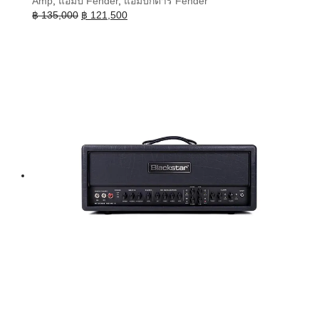
Amp
,
แอมป์ Fender
,
แอมป์กีต้าร์ Fender
Original
Current
฿
135,000
฿
121,500
price
price
was:
is:
฿ 135,000.
฿ 121,500.