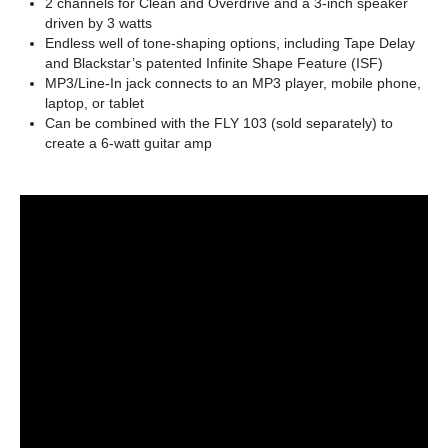
2 channels for Clean and Overdrive and a 3-inch speaker
driven by 3 watts
Endless well of tone-shaping options, including Tape Delay
and Blackstar’s patented Infinite Shape Feature (ISF)
MP3/Line-In jack connects to an MP3 player, mobile phone,
laptop, or tablet
Can be combined with the FLY 103 (sold separately) to
create a 6-watt guitar amp