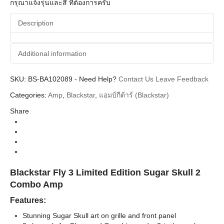
กรุณาแจ้งรุ่นและสี ที่ต้องการครับ
Description
Additional information
SKU:
Additional information
BS-BA102089
-
Need Help?
Contact Us
Leave Feedback
Categories:
Amp
,
Blackstar
,
แอมป์กีต้าร์ (Blackstar)
Blackstar
Brands
Share
Guitar Amplifier (แอมป์กีตาร์)
Categories
Amp Solid State (Transistor) แอมป์
Types
Fly
Series
Blackstar Fly 3 Limited Edition Sugar Skull 2
Combo Amp
Features:
Stunning Sugar Skull art on grille and front panel