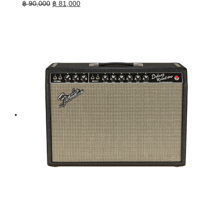
Original
Current
฿
90,000
฿
81,000
price
price
was:
is:
฿ 90,000.
฿ 81,000.