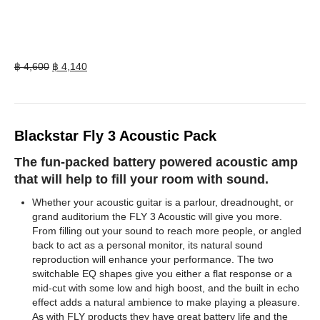
Original
Current
฿
4,600
฿
4,140
price
price
was:
is:
฿ 4,600.
฿ 4,140.
Blackstar Fly 3 Acoustic Pack
The fun-packed battery powered acoustic amp
that will help to fill your room with sound.
Whether your acoustic guitar is a parlour, dreadnought, or
grand auditorium the FLY 3 Acoustic will give you more.
From filling out your sound to reach more people, or angled
back to act as a personal monitor, its natural sound
reproduction will enhance your performance. The two
switchable EQ shapes give you either a flat response or a
mid-cut with some low and high boost, and the built in echo
effect adds a natural ambience to make playing a pleasure.
As with FLY products they have great battery life and the