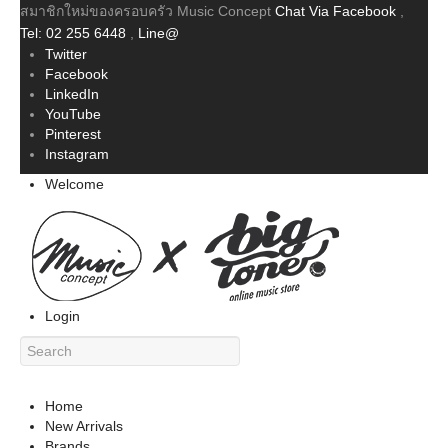
สมาชิกใหม่ของครอบครัว Music Concept
Chat Via Facebook
,
Tel: 02 255 6448
,
Line@
Twitter
Facebook
LinkedIn
YouTube
Pinterest
Instagram
Welcome
Login
Home
New Arrivals
Brands