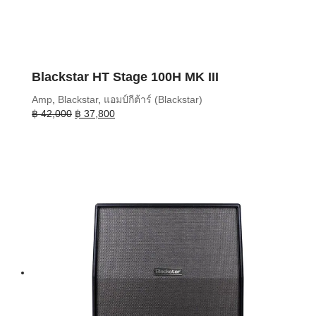
Blackstar HT Stage 100H MK III
Amp
,
Blackstar
,
แอมป์กีต้าร์ (Blackstar)
Original
Current
฿
42,000
฿
37,800
price
price
was:
is:
฿ 42,000.
฿ 37,800.