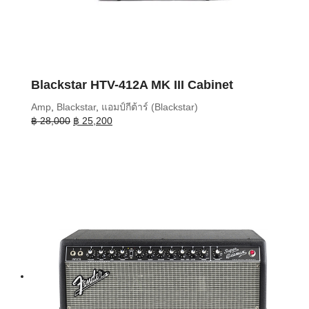
Blackstar HTV-412A MK III Cabinet
Amp
,
Blackstar
,
แอมป์กีต้าร์ (Blackstar)
Original
Current
฿
28,000
฿
25,200
price
price
was:
is:
฿ 28,000.
฿ 25,200.