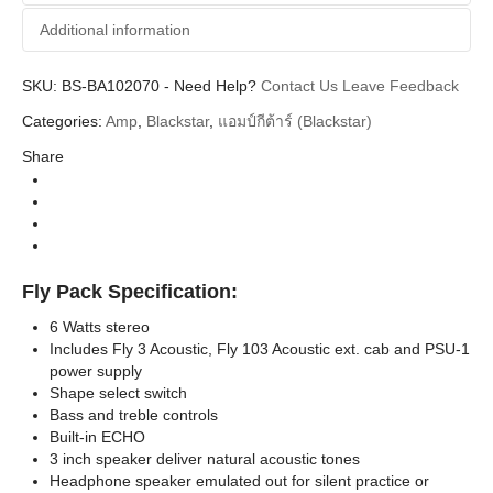
Additional information
SKU:
Additional information
BS-BA102070
-
Need Help?
Contact Us
Leave Feedback
Categories:
Amp
,
Blackstar
,
แอมป์กีต้าร์ (Blackstar)
Blackstar
Brands
Share
Guitar Amplifier (แอมป์กีตาร์)
Categories
Amp Solid State (Transistor) แอมป์
Types
Fly
Series
Fly Pack Specification:
6 Watts stereo
Includes Fly 3 Acoustic, Fly 103 Acoustic ext. cab and PSU-1
power supply
Shape select switch
Bass and treble controls
Built-in ECHO
3 inch speaker deliver natural acoustic tones
Headphone speaker emulated out for silent practice or