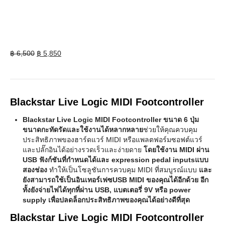
Original
Current
฿
6,500
฿
5,850
price
price
was:
is:
฿ 6,500.
฿ 5,850.
Blackstar Live Logic MIDI Footcontroller
Blackstar Live Logic MIDI Footcontroller ขนาด 6 ปุ่ม
ขนาดกะทัดรัดและใช้งานได้หลากหลาย
ช่วยให้คุณควบคุม
ประสิทธิภาพของฮาร์ดแวร์ MIDI หรือแพลตฟอร์มซอฟต์แวร์
และปลั๊กอินได้อย่างรวดเร็วและง่ายดาย
โดยใช้งาน MIDI ผ่าน
USB ฟังก์ชันที่กำหนดได้และ expression pedal inputsแบบ
สองช่อง
ทำให้เป็นโซลูชันการควบคุม MIDI ที่สมบูรณ์แบบ
และ
ยังสามารถใช้เป็นอินเทอร์เฟซUSB MIDI ของคุณได้อีกด้วย
อีก
ทั้งยังจ่ายไฟได้ทุกที่ผ่าน USB, แบตเตอรี่ 9V หรือ power
supply เพื่อปลดล็อกประสิทธิภาพของคุณได้อย่างดีที่สุด
Blackstar Live Logic MIDI Footcontroller