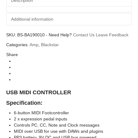
Description
Additional information
SKU:
Additional information
BS-BA190010
-
Need Help?
Contact Us
Leave Feedback
Categories:
Amp
,
Blackstar
Blackstar
Brands
Share
Foot Switch
Categories
Foot Switch
Types
USB MIDI CONTROLLER
Specification:
6-button MIDI Footcontroller
2 x expression pedal inputs
Controls PC, CC, Note and Clock messages
MIDI over USB for use with DAWs and plugins
PP3 battery, 9V DC and USB bus powered