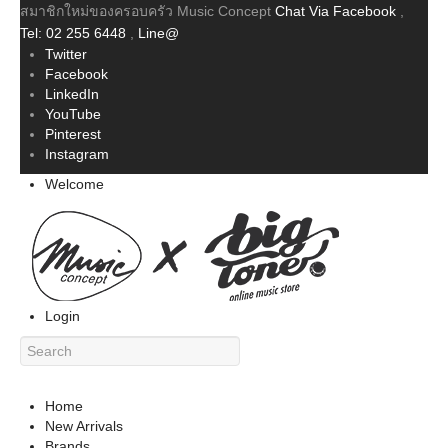
สมาชิกใหม่ของครอบครัว Music Concept
Chat Via Facebook
,
Tel: 02 255 6448
,
Line@
Twitter
Facebook
LinkedIn
YouTube
Pinterest
Instagram
Welcome
Login
Home
New Arrivals
Brands