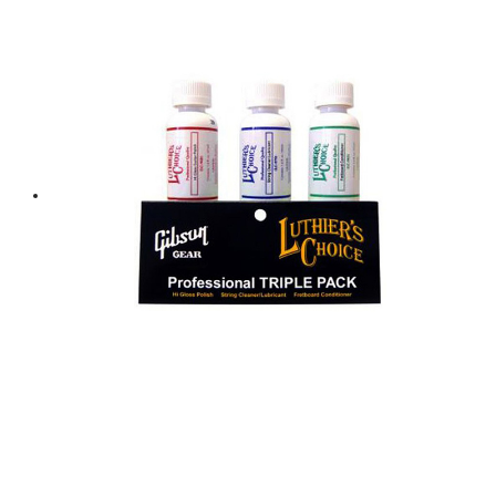
฿ 650.
฿ 585.