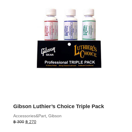
Gibson Luthier’s Choice Triple Pack
Accessories&Part
,
Gibson
Original
Current
฿
300
฿
270
price
price