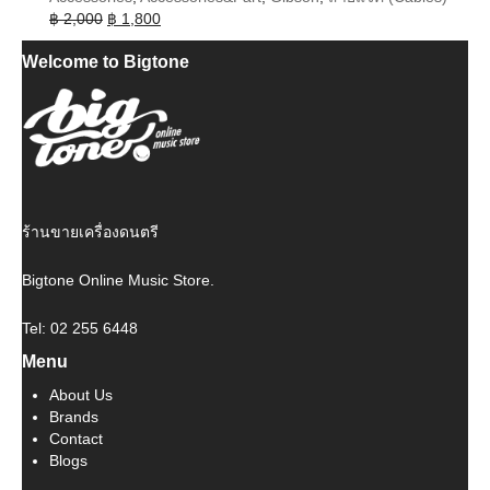
Original
Current
฿
2,000
฿
1,800
price
price
Welcome to Bigtone
was:
is:
฿ 2,000.
฿ 1,800.
ร้านขายเครื่องดนตรี
Bigtone Online Music Store.
Tel: 02 255 6448
Menu
About Us
Brands
Contact
Blogs