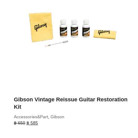
Gibson Vintage Reissue Guitar Restoration
Kit
Accessories&Part
,
Gibson
Original
Current
฿
650
฿
585
price
price
was:
is: