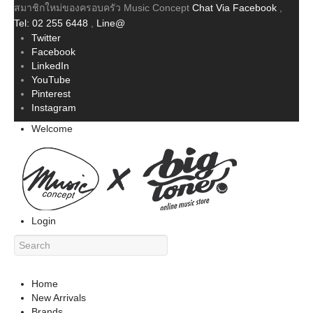
สมาชิกใหม่ของครอบครัว Music Concept
Chat Via Facebook
,
Tel: 02 255 6448
,
Line@
Twitter
Facebook
LinkedIn
YouTube
Pinterest
Instagram
Welcome
Login
Home
New Arrivals
Brands