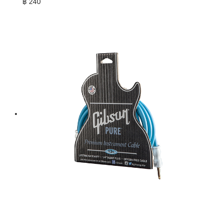
฿
240